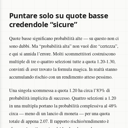
Puntare solo su quote basse
credendole “sicure”
Quote basse significano probabilità alte — su questo non ci
sono dubbi. Ma “probabilità alta” non vuol dire “certezza”,
e qui si annida l’errore. Molti scommettitori costruiscono
multiple di tre o quattro selezioni tutte a quota 1.20-1.30,
convinti di aver trovato la formula magica. In realtà stanno
accumulando rischio con un rendimento atteso pessimo.
Una singola scommessa a quota 1.20 ha circa l’83% di
probabilità implicita di successo. Quattro selezioni a 1.20
in una multipla portano la probabilità complessiva al 48%
circa — meno di un lancio di moneta — per una quota
totale di appena 2.07. Il rapporto rischio/rendimento è