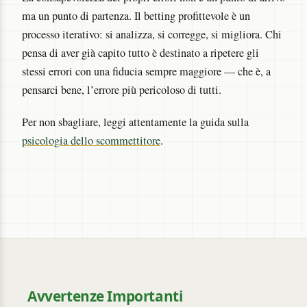
ma un punto di partenza. Il betting profittevole è un
processo iterativo: si analizza, si corregge, si migliora. Chi
pensa di aver già capito tutto è destinato a ripetere gli
stessi errori con una fiducia sempre maggiore — che è, a
pensarci bene, l’errore più pericoloso di tutti.
Per non sbagliare, leggi attentamente la guida sulla
psicologia dello scommettitore
.
Avvertenze Importanti