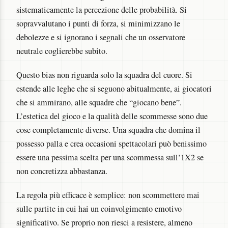
sistematicamente la percezione delle probabilità. Si
sopravvalutano i punti di forza, si minimizzano le
debolezze e si ignorano i segnali che un osservatore
neutrale coglierebbe subito.
Questo bias non riguarda solo la squadra del cuore. Si
estende alle leghe che si seguono abitualmente, ai giocatori
che si ammirano, alle squadre che “giocano bene”.
L’estetica del gioco e la qualità delle scommesse sono due
cose completamente diverse. Una squadra che domina il
possesso palla e crea occasioni spettacolari può benissimo
essere una pessima scelta per una scommessa sull’1X2 se
non concretizza abbastanza.
La regola più efficace è semplice: non scommettere mai
sulle partite in cui hai un coinvolgimento emotivo
significativo. Se proprio non riesci a resistere, almeno