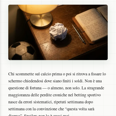
Chi scommette sul calcio prima o poi si ritrova a fissare lo
schermo chiedendosi dove siano finiti i soldi. Non è una
questione di fortuna — o almeno, non solo. La stragrande
maggioranza delle perdite croniche nel betting sportivo
nasce da errori sistematici, ripetuti settimana dopo
settimana con la convinzione che “questa volta sarà
diverso”. Spoiler: non lo è quasi mai.