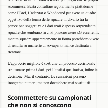
scommesse. Basta consultare regolarmente piattaforme
come FBref, Understat o WhoScored per avere un quadro
oggettivo della forma delle squadre. Il divario tra la
percezione soggettiva e i dati reali è spesso sorprendente:
squadre che sembrano in crisi possono avere xG eccellenti,
mentre squadre apparentemente in forma potrebbero vivere
di rendita su una serie di sovraperformance destinata a
rientrare.
L’approccio migliore è costruire un processo decisionale
strutturato: prima i dati, poi l’analisi qualitativa, infine la
decisione. Mai il contrario. Le sensazioni possono
integrare i numeri, ma non dovrebbero mai sostituirli.
Scommettere su campionati
che non si conoscono