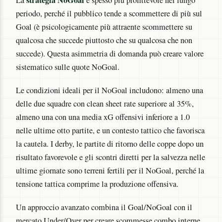
strategia NoGoal
La
è spesso più profittevole nel lungo
periodo, perché il pubblico tende a scommettere di più sul
Goal (è psicologicamente più attraente scommettere su
qualcosa che succede piuttosto che su qualcosa che non
succede). Questa asimmetria di domanda può creare valore
sistematico sulle quote NoGoal.
Le condizioni ideali per il NoGoal includono: almeno una
delle due squadre con clean sheet rate superiore al 35%,
almeno una con una media xG offensivi inferiore a 1.0
nelle ultime otto partite, e un contesto tattico che favorisca
la cautela. I derby, le partite di ritorno delle coppe dopo un
risultato favorevole e gli scontri diretti per la salvezza nelle
ultime giornate sono terreni fertili per il NoGoal, perché la
tensione tattica comprime la produzione offensiva.
Un approccio avanzato combina il Goal/NoGoal con il
mercato Under/Over per creare scommesse combo interne