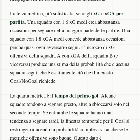
xG e xGA per
La terza metrica, più sofisticata, sono gli
partita
. Una squadra con 1.6 xG medi crea abbastanza
occasioni per segnare nella maggior parte delle partite. Una
squadra con 1.8 xGA medi concede abbastanza occasioni
perché quasi ogni avversario segni. L’incrocio di xG
offensivi della squadra A con xGA della squadra B (e
viceversa) produce una stima della probabilità che ciascuna
squadra segni, che è esattamente ciò che il mercato
Goal/NoGoal richiede.
tempo del primo gol
La quarta metrica è il
. Alcune
squadre tendono a segnare presto, altre a sbloccarsi solo nel
secondo tempo. Se entrambe le squadre hanno una
tendenza a segnare tardi, la finestra temporale per il Goal si
restringe, riducendo la probabilità complessiva anche se le
metriche offensive sono buone. Questo dato è