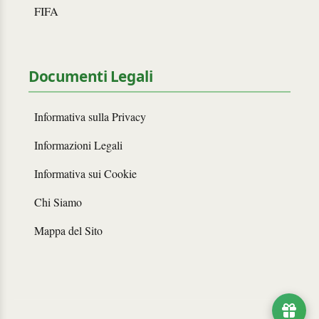
FIFA
Documenti Legali
Informativa sulla Privacy
Informazioni Legali
Informativa sui Cookie
Chi Siamo
Mappa del Sito