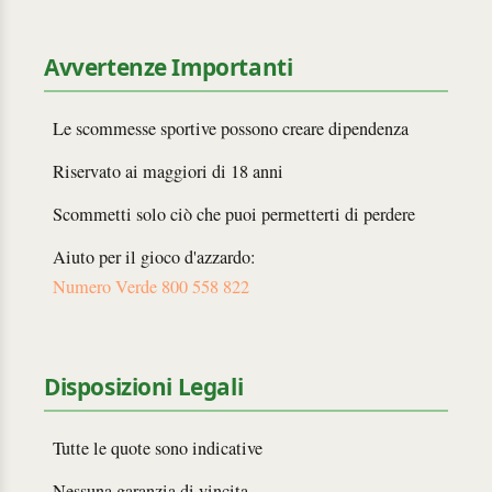
Avvertenze Importanti
Le scommesse sportive possono creare dipendenza
Riservato ai maggiori di 18 anni
Scommetti solo ciò che puoi permetterti di perdere
Aiuto per il gioco d'azzardo:
Numero Verde 800 558 822
Disposizioni Legali
Tutte le quote sono indicative
Nessuna garanzia di vincita