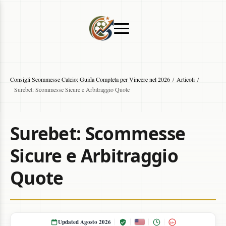
Consigli Scommesse Calcio: Guida Completa per Vincere nel 2026
/
Articoli
/
Surebet: Scommesse Sicure e Arbitraggio Quote
Surebet: Scommesse
Sicure e Arbitraggio
Quote
Updated Agosto 2026
18+