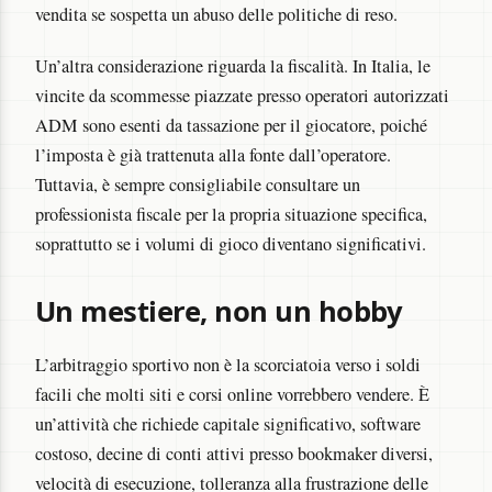
vendita se sospetta un abuso delle politiche di reso.
Un’altra considerazione riguarda la fiscalità. In Italia, le
vincite da scommesse piazzate presso operatori autorizzati
ADM sono esenti da tassazione per il giocatore, poiché
l’imposta è già trattenuta alla fonte dall’operatore.
Tuttavia, è sempre consigliabile consultare un
professionista fiscale per la propria situazione specifica,
soprattutto se i volumi di gioco diventano significativi.
Un mestiere, non un hobby
L’arbitraggio sportivo non è la scorciatoia verso i soldi
facili che molti siti e corsi online vorrebbero vendere. È
un’attività che richiede capitale significativo, software
costoso, decine di conti attivi presso bookmaker diversi,
velocità di esecuzione, tolleranza alla frustrazione delle