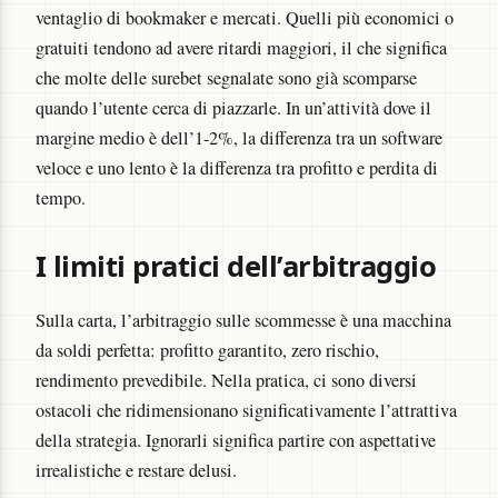
ventaglio di bookmaker e mercati. Quelli più economici o
gratuiti tendono ad avere ritardi maggiori, il che significa
che molte delle surebet segnalate sono già scomparse
quando l’utente cerca di piazzarle. In un’attività dove il
margine medio è dell’1-2%, la differenza tra un software
veloce e uno lento è la differenza tra profitto e perdita di
tempo.
I limiti pratici dell’arbitraggio
Sulla carta, l’arbitraggio sulle scommesse è una macchina
da soldi perfetta: profitto garantito, zero rischio,
rendimento prevedibile. Nella pratica, ci sono diversi
ostacoli che ridimensionano significativamente l’attrattiva
della strategia. Ignorarli significa partire con aspettative
irrealistiche e restare delusi.