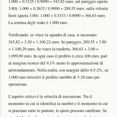
1.000 × 0.3125 / 0.9090 = 343,82 euro; sul pareggio (quota
3.80): 1.000 × 0.2632 / 0.9090 = 289,55 euro; sulla vittoria
fuori (quota 3.00): 1.000 × 0.3333 / 0.9090 = 366,63 euro.
La somma degli stake è 1.000 euro.
Verificando: se vince la squadra di casa, si incassano
343,82 × 3.20 = 1.100,22 euro. Se pareggio, 289,55 × 3.80
= 1.100,29 euro. Se vince la trasferta, 366,63 × 3.00 =
1.099,89 euro. In ogni caso il profitto è circa 100 euro, pari
al margine teorico del 9,1% meno le approssimazioni di
arrotondamento. Nella realtà, con margini dello 0,5-2%, su
1.000 euro investiti il profitto sarebbe di 5-20 euro per
operazione.
L’aspetto critico è la velocità di esecuzione. Tra il
momento in cui si identifica la surebet e il momento in cui
si piazzano tutte le puntate, le quote possono cambiare. Se